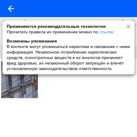
Все
Фотоальбомы
Применяются рекомендательные технологии
Прочитать правила их применении можно по
ссылке
.
Фото со мной
1 фото
Возможны упоминания
В контенте могут упоминаться наркотики и связанная с ними
Все
Без названия
информация. Незаконное потребление наркотических
средств, психотропных веществ и их аналогов причиняет
вред здоровью, их незаконный оборот запрещён и влечёт
установленную законодательством ответственность