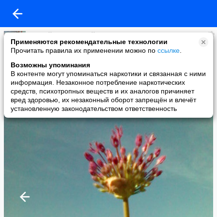
Андрей Львович Майоров
Применяются рекомендательные технологии
added a photo
Прочитать правила их применении можно по
ссылке
.
12 May в 19:53
Возможны упоминания
В контенте могут упоминаться наркотики и связанная с ними
информация. Незаконное потребление наркотических
средств, психотропных веществ и их аналогов причиняет
вред здоровью, их незаконный оборот запрещён и влечёт
установленную законодательством ответственность