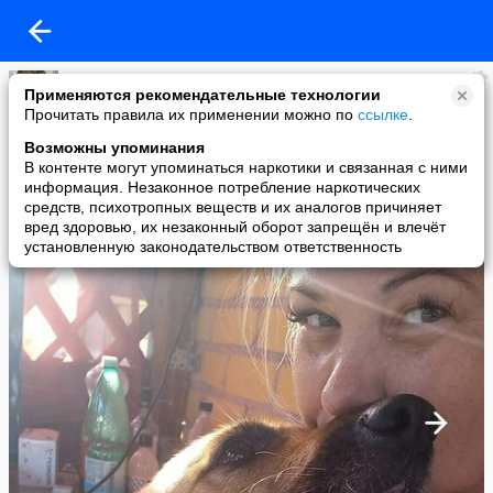
андромеда357
Применяются рекомендательные технологии
added a photo
Прочитать правила их применении можно по
ссылке
.
13 Aug в 00:36
Возможны упоминания
В контенте могут упоминаться наркотики и связанная с ними
информация. Незаконное потребление наркотических
средств, психотропных веществ и их аналогов причиняет
вред здоровью, их незаконный оборот запрещён и влечёт
установленную законодательством ответственность