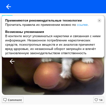
ANNA GODOVA
Применяются рекомендательные технологии
added a photo
Прочитать правила их применении можно по
ссылке
.
27 Dec в 11:35
Возможны упоминания
В контенте могут упоминаться наркотики и связанная с ними
информация. Незаконное потребление наркотических
средств, психотропных веществ и их аналогов причиняет
вред здоровью, их незаконный оборот запрещён и влечёт
установленную законодательством ответственность
Comment