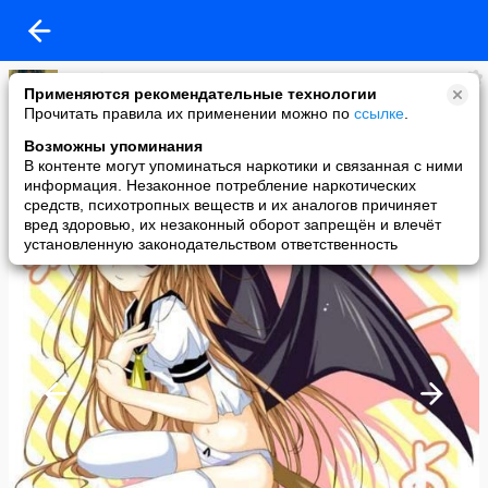
AnnVi
Применяются рекомендательные технологии
added a photo
Прочитать правила их применении можно по
ссылке
.
19 Apr в 18:51
Возможны упоминания
В контенте могут упоминаться наркотики и связанная с ними
информация. Незаконное потребление наркотических
средств, психотропных веществ и их аналогов причиняет
вред здоровью, их незаконный оборот запрещён и влечёт
установленную законодательством ответственность