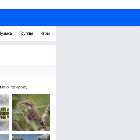
узыка
Группы
Игры
имаю природу.