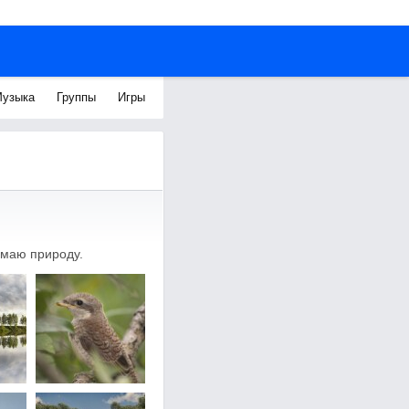
узыка
Группы
Игры
имаю природу.