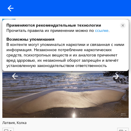
NataLina
Применяются рекомендательные технологии
added a photo
Прочитать правила их применении можно по
ссылке
.
19 Sep в 16:21
Возможны упоминания
В контенте могут упоминаться наркотики и связанная с ними
информация. Незаконное потребление наркотических
средств, психотропных веществ и их аналогов причиняет
вред здоровью, их незаконный оборот запрещён и влечёт
установленную законодательством ответственность
Латвия, Колка