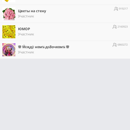
919217
Цветы на стену
Участник
2160923
ЮМОР
Участник
6860272
🌸 Ḿεҗдẏ нαмน дεᏰочҝαмน 🌸
Участник