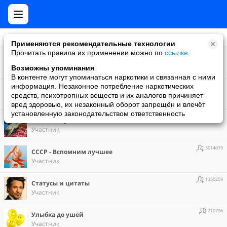
Применяются рекомендательные технологии
Прочитать правила их применении можно по
ссылке
.
1848647
Гид по путешествиям
Участник
Возможны упоминания
В контенте могут упоминаться наркотики и связанная с ними
3039191
информация. Незаконное потребление наркотических
Интересные факты
средств, психотропных веществ и их аналогов причиняет
Участник
вред здоровью, их незаконный оборот запрещён и влечёт
установленную законодательством ответственность
676762
Планета путешествий
Участник
3014079
СССР - Вспомним лучшее
Участник
1350259
Статусы и цитаты
Участник
210796
Улыбка до ушей
Участник