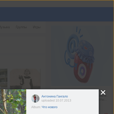
узыка
Группы
Игры
Рецепт малинового варенья
Что можно найти в нашем канале: 
Антонина Гангало
новости Mail, любимые рецепты...
uploaded 10.07.2013
max.ru
Album:
Что нового
Подробнее