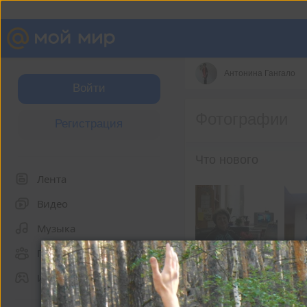
Антонина Гангало
Войти
Фотографии
Регистрация
Что нового
Лента
Видео
Музыка
Группы
Игры