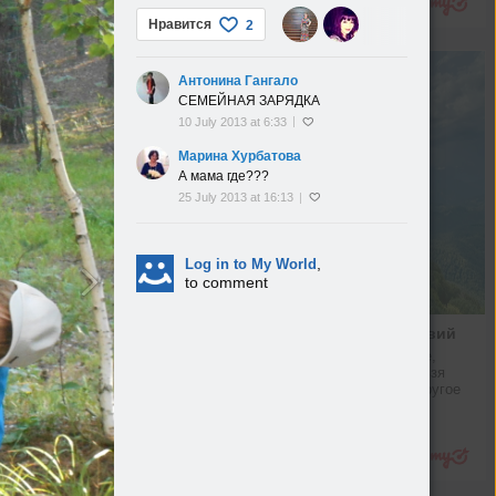
Нравится
2
Антонина Гангало
СЕМЕЙНАЯ ЗАРЯДКА
10 July 2013 at 6:33
Марина Хурбатова
А мама где???
25 July 2013 at 16:13
,
Log in to My World
to comment
Лайфхаки для путешествий
Как подготовиться в поездке, 
выбрать SIM-карту, что нельзя 
брать в самолет и многое другое
Hi-Tech
Подробнее