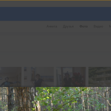
Анкета
Друзья
Фото
Видео
М