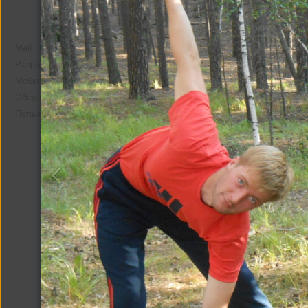
Mail
О компании
Реклама
Разработчикам
Мобильная версия
Помощь
Обсудить проект
Пользовательское соглашение