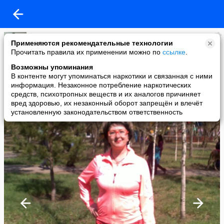
*
Применяются рекомендательные технологии
added a photo
Прочитать правила их применении можно по
ссылке
.
03 May в 07:27
Возможны упоминания
В контенте могут упоминаться наркотики и связанная с ними
информация. Незаконное потребление наркотических
средств, психотропных веществ и их аналогов причиняет
вред здоровью, их незаконный оборот запрещён и влечёт
установленную законодательством ответственность