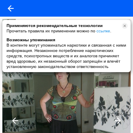
*
Применяются рекомендательные технологии
added a photo
Прочитать правила их применении можно по
ссылке
.
07 Aug в 11:29
Возможны упоминания
В контенте могут упоминаться наркотики и связанная с ними
информация. Незаконное потребление наркотических
средств, психотропных веществ и их аналогов причиняет
вред здоровью, их незаконный оборот запрещён и влечёт
установленную законодательством ответственность