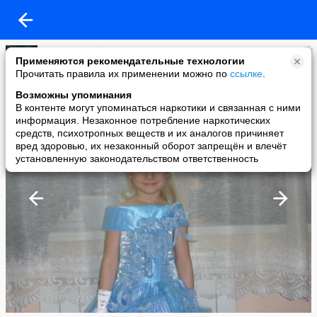
Наталия Ануфриева
Применяются рекомендательные технологии
added a photo
Прочитать правила их применении можно по
ссылке
.
10 Jul в 20:46
Возможны упоминания
В контенте могут упоминаться наркотики и связанная с ними
информация. Незаконное потребление наркотических
средств, психотропных веществ и их аналогов причиняет
вред здоровью, их незаконный оборот запрещён и влечёт
установленную законодательством ответственность