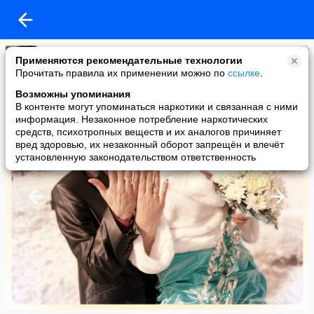
Анют@
Применяются рекомендательные технологии
added a photo
Прочитать правила их применении можно по
ссылке
.
01 Mar в 02:21
Возможны упоминания
В контенте могут упоминаться наркотики и связанная с ними
информация. Незаконное потребление наркотических
средств, психотропных веществ и их аналогов причиняет
вред здоровью, их незаконный оборот запрещён и влечёт
установленную законодательством ответственность