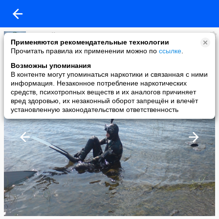
Евгений Гаврилов
Применяются рекомендательные технологии
added a photo
Прочитать правила их применении можно по
ссылке
.
06 Sep в 19:17
Возможны упоминания
В контенте могут упоминаться наркотики и связанная с ними
информация. Незаконное потребление наркотических
средств, психотропных веществ и их аналогов причиняет
вред здоровью, их незаконный оборот запрещён и влечёт
установленную законодательством ответственность