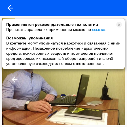
Артем
Применяются рекомендательные технологии
added a photo
Прочитать правила их применении можно по
ссылке
.
12 Feb в 13:51
Возможны упоминания
В контенте могут упоминаться наркотики и связанная с ними
информация. Незаконное потребление наркотических
средств, психотропных веществ и их аналогов причиняет
вред здоровью, их незаконный оборот запрещён и влечёт
установленную законодательством ответственность