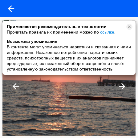
артур
Применяются рекомендательные технологии
added a photo
Прочитать правила их применении можно по
ссылке
.
19 Jul в 16:13
Возможны упоминания
В контенте могут упоминаться наркотики и связанная с ними
информация. Незаконное потребление наркотических
средств, психотропных веществ и их аналогов причиняет
вред здоровью, их незаконный оборот запрещён и влечёт
установленную законодательством ответственность