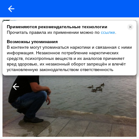
артур
Применяются рекомендательные технологии
added a photo
Прочитать правила их применении можно по
ссылке
.
30 Jul в 22:04
Возможны упоминания
В контенте могут упоминаться наркотики и связанная с ними
информация. Незаконное потребление наркотических
средств, психотропных веществ и их аналогов причиняет
вред здоровью, их незаконный оборот запрещён и влечёт
установленную законодательством ответственность