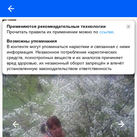
Екатерина Каневская
Применяются рекомендательные технологии
added a photo
Прочитать правила их применении можно по
ссылке
.
29 Jun в 20:20
Возможны упоминания
В контенте могут упоминаться наркотики и связанная с ними
информация. Незаконное потребление наркотических
средств, психотропных веществ и их аналогов причиняет
вред здоровью, их незаконный оборот запрещён и влечёт
установленную законодательством ответственность