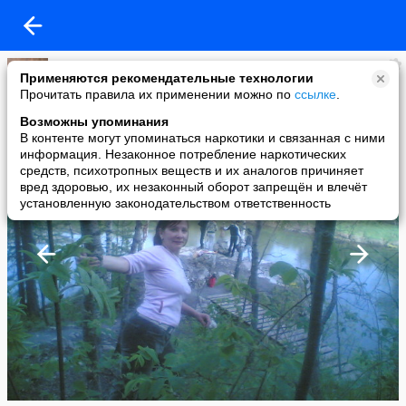
Александр
Применяются рекомендательные технологии
added a photo
Прочитать правила их применении можно по
ссылке
.
30 May в 11:21
Возможны упоминания
В контенте могут упоминаться наркотики и связанная с ними
информация. Незаконное потребление наркотических
средств, психотропных веществ и их аналогов причиняет
вред здоровью, их незаконный оборот запрещён и влечёт
установленную законодательством ответственность