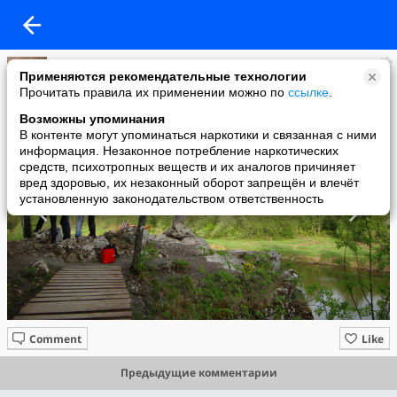
Александр
Применяются рекомендательные технологии
added a photo
Прочитать правила их применении можно по
ссылке
.
30 May в 10:45
Возможны упоминания
В контенте могут упоминаться наркотики и связанная с ними
информация. Незаконное потребление наркотических
средств, психотропных веществ и их аналогов причиняет
вред здоровью, их незаконный оборот запрещён и влечёт
установленную законодательством ответственность
Comment
Like
Предыдущие комментарии