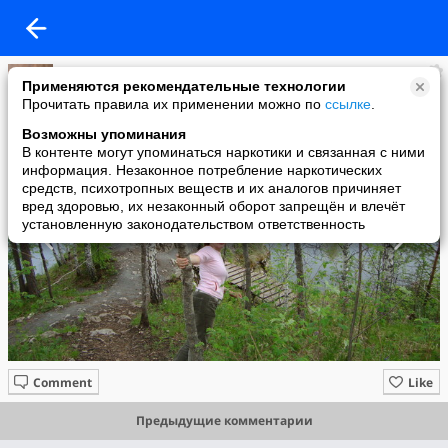
Александр
Применяются рекомендательные технологии
added a photo
Прочитать правила их применении можно по
ссылке
.
30 May в 10:45
Возможны упоминания
В контенте могут упоминаться наркотики и связанная с ними
информация. Незаконное потребление наркотических
средств, психотропных веществ и их аналогов причиняет
вред здоровью, их незаконный оборот запрещён и влечёт
установленную законодательством ответственность
Comment
Like
Предыдущие комментарии