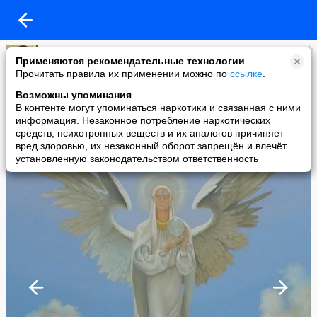
Анна Зинковская
Применяются рекомендательные технологии
added a photo
Прочитать правила их применении можно по
ссылке
.
16 Jan в 10:12
Возможны упоминания
В контенте могут упоминаться наркотики и связанная с ними
информация. Незаконное потребление наркотических
средств, психотропных веществ и их аналогов причиняет
вред здоровью, их незаконный оборот запрещён и влечёт
установленную законодательством ответственность