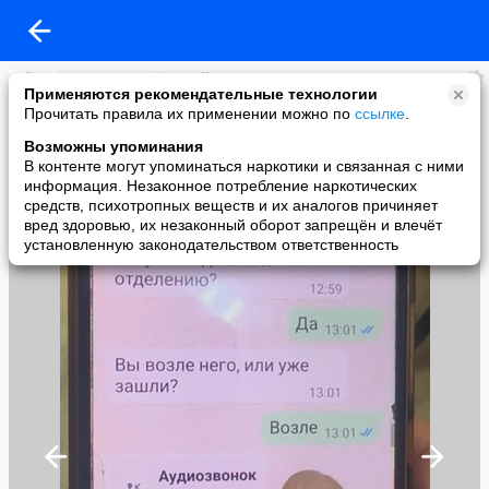
Газета Актюбинский вестник
Применяются рекомендательные технологии
added a photo
Прочитать правила их применении можно по
ссылке
.
06 May в 17:36
Возможны упоминания
В контенте могут упоминаться наркотики и связанная с ними
информация. Незаконное потребление наркотических
средств, психотропных веществ и их аналогов причиняет
вред здоровью, их незаконный оборот запрещён и влечёт
установленную законодательством ответственность