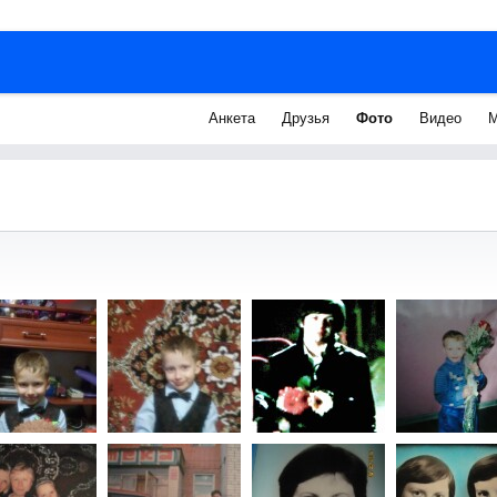
Анкета
Друзья
Фото
Видео
М