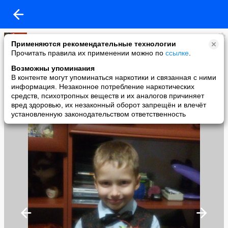
AXRA Gromov
Применяются рекомендательные технологии
added a photo
Прочитать правила их применении можно по
ссылке
.
26 Nov в 16:15
Возможны упоминания
В контенте могут упоминаться наркотики и связанная с ними
информация. Незаконное потребление наркотических
средств, психотропных веществ и их аналогов причиняет
вред здоровью, их незаконный оборот запрещён и влечёт
установленную законодательством ответственность