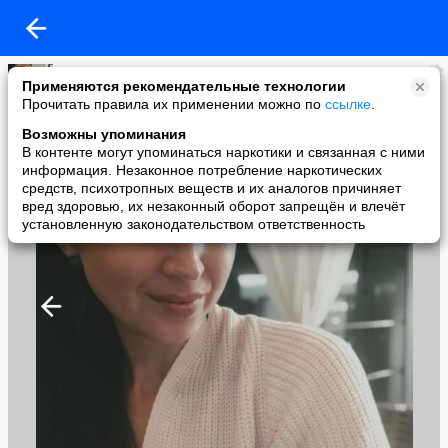
Азалия
Применяются рекомендательные технологии
added a photo
Прочитать правила их применении можно по
ссылке
.
08 Aug в 20:33
Возможны упоминания
В контенте могут упоминаться наркотики и связанная с ними
информация. Незаконное потребление наркотических
средств, психотропных веществ и их аналогов причиняет
вред здоровью, их незаконный оборот запрещён и влечёт
установленную законодательством ответственность