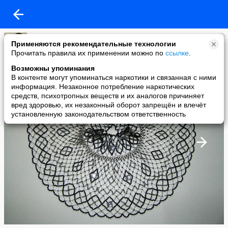
Аллевтина Жарикова
Применяются рекомендательные технологии
added a photo
Прочитать правила их применении можно по
ссылке
.
15 Oct в 12:04
Возможны упоминания
В контенте могут упоминаться наркотики и связанная с ними
информация. Незаконное потребление наркотических
средств, психотропных веществ и их аналогов причиняет
вред здоровью, их незаконный оборот запрещён и влечёт
установленную законодательством ответственность