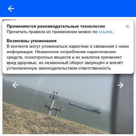
(Женя)
Применяются рекомендательные технологии
added a photo
Прочитать правила их применении можно по
ссылке
.
07 Sep в 08:31
Возможны упоминания
В контенте могут упоминаться наркотики и связанная с ними
информация. Незаконное потребление наркотических
средств, психотропных веществ и их аналогов причиняет
вред здоровью, их незаконный оборот запрещён и влечёт
установленную законодательством ответственность