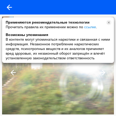
(Женя)
Применяются рекомендательные технологии
added a photo
Прочитать правила их применении можно по
ссылке
.
07 Sep в 08:47
Возможны упоминания
В контенте могут упоминаться наркотики и связанная с ними
информация. Незаконное потребление наркотических
средств, психотропных веществ и их аналогов причиняет
вред здоровью, их незаконный оборот запрещён и влечёт
установленную законодательством ответственность