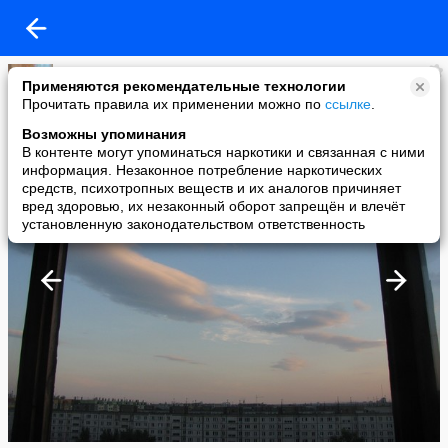
(Женя)
Применяются рекомендательные технологии
added a photo
Прочитать правила их применении можно по
ссылке
.
25 Aug в 08:11
Возможны упоминания
В контенте могут упоминаться наркотики и связанная с ними
информация. Незаконное потребление наркотических
средств, психотропных веществ и их аналогов причиняет
вред здоровью, их незаконный оборот запрещён и влечёт
установленную законодательством ответственность