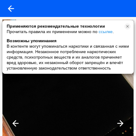
(Женя)
Применяются рекомендательные технологии
added a photo
Прочитать правила их применении можно по
ссылке
.
25 Aug в 08:14
Возможны упоминания
В контенте могут упоминаться наркотики и связанная с ними
информация. Незаконное потребление наркотических
средств, психотропных веществ и их аналогов причиняет
вред здоровью, их незаконный оборот запрещён и влечёт
установленную законодательством ответственность