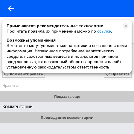
Применяются рекомендательные технологии
Прочитать правила их применении можно по
ссылке
.
Возможны упоминания
В контенте могут упоминаться наркотики и связанная с ними
Радик
информация. Незаконное потребление наркотических
добавил видео
средств, психотропных веществ и их аналогов причиняет
06.07.2009
вред здоровью, их незаконный оборот запрещён и влечёт
По Капельки
установленную законодательством ответственность
Комментировать
Нравится
Нравится:
Показать еще
Комментарии
Предыдущие комментарии