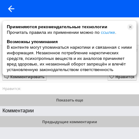
Применяются рекомендательные технологии
Прочитать правила их применении можно по
ссылке
.
Возможны упоминания
В контенте могут упоминаться наркотики и связанная с ними
Радик
информация. Незаконное потребление наркотических
добавил видео
средств, психотропных веществ и их аналогов причиняет
06.07.2009
вред здоровью, их незаконный оборот запрещён и влечёт
Саксофон и гитара
установленную законодательством ответственность
Комментировать
Нравится
Нравится:
Показать еще
Комментарии
Предыдущие комментарии