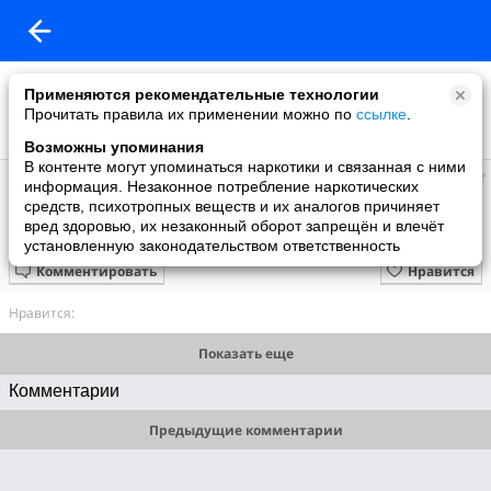
Применяются рекомендательные технологии
Прочитать правила их применении можно по
ссылке
.
Возможны упоминания
В контенте могут упоминаться наркотики и связанная с ними
Радик
информация. Незаконное потребление наркотических
добавил видео
средств, психотропных веществ и их аналогов причиняет
06.07.2009
вред здоровью, их незаконный оборот запрещён и влечёт
Ты меня на рассвете разбудишь/Юнона и Авось
установленную законодательством ответственность
Комментировать
Нравится
Нравится:
Показать еще
Комментарии
Предыдущие комментарии