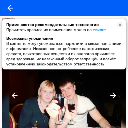
ЮЛЕНЬКА
Применяются рекомендательные технологии
added a photo
Прочитать правила их применении можно по
ссылке
.
30 Jan в 18:02
Возможны упоминания
В контенте могут упоминаться наркотики и связанная с ними
информация. Незаконное потребление наркотических
средств, психотропных веществ и их аналогов причиняет
вред здоровью, их незаконный оборот запрещён и влечёт
установленную законодательством ответственность