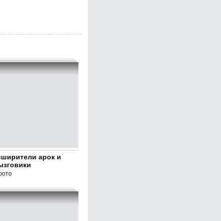
сширители арок и
ызговики
фото