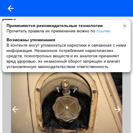
Бауманец
Применяются рекомендательные технологии
added a photo
Прочитать правила их применении можно по
ссылке
.
20 Apr в 13:47
Возможны упоминания
В контенте могут упоминаться наркотики и связанная с ними
информация. Незаконное потребление наркотических
средств, психотропных веществ и их аналогов причиняет
вред здоровью, их незаконный оборот запрещён и влечёт
установленную законодательством ответственность