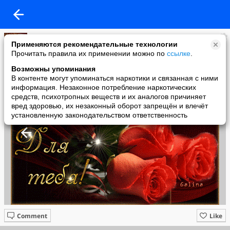
Надежда Осадчая
Применяются рекомендательные технологии
added a photo
Прочитать правила их применении можно по
ссылке
.
16 Oct в 09:21
Возможны упоминания
В контенте могут упоминаться наркотики и связанная с ними
информация. Незаконное потребление наркотических
средств, психотропных веществ и их аналогов причиняет
вред здоровью, их незаконный оборот запрещён и влечёт
установленную законодательством ответственность
Comment
Like