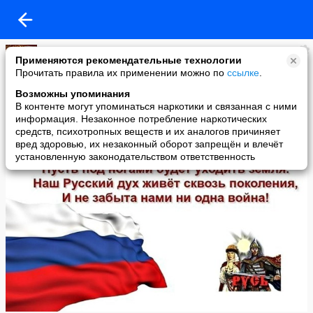
Надежда Осадчая
Применяются рекомендательные технологии
added a photo
Прочитать правила их применении можно по
ссылке
.
18 Mar в 15:13
Возможны упоминания
В контенте могут упоминаться наркотики и связанная с ними
информация. Незаконное потребление наркотических
средств, психотропных веществ и их аналогов причиняет
вред здоровью, их незаконный оборот запрещён и влечёт
установленную законодательством ответственность