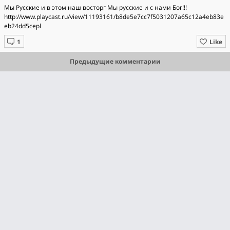
Мы Русские и в этом наш восторг Мы русские и с нами Бог!!!
http://www.playcast.ru/view/11193161/b8de5e7cc7f5031207a65c12a4eb83e
eb24dd5cepl
Like
Предыдущие комментарии