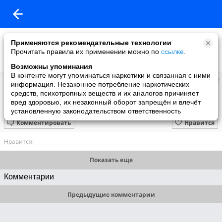
Применяются рекомендательные технологии
Прочитать правила их применении можно по
ссылке
.
Возможны упоминания
В контенте могут упоминаться наркотики и связанная с ними
Таня
информация. Незаконное потребление наркотических
добавила видео
средств, психотропных веществ и их аналогов причиняет
11.12.2015
вред здоровью, их незаконный оборот запрещён и влечёт
СВЕТОВОЕ НОВОГОДНЕЕ ШОУ
установленную законодательством ответственность
Комментировать
Нравится
Нравится:
Показать еще
Комментарии
Предыдущие комментарии