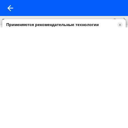
Все
Без названия
Применяются рекомендательные технологии
Прочитать правила их применении можно по
ссылке
.
Возможны упоминания
В контенте могут упоминаться наркотики и связанная с ними
информация. Незаконное потребление наркотических
средств, психотропных веществ и их аналогов причиняет
вред здоровью, их незаконный оборот запрещён и влечёт
установленную законодательством ответственность