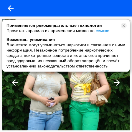
Олеся Шорина
Применяются рекомендательные технологии
added a photo
Прочитать правила их применении можно по
ссылке
.
04 Oct в 08:43
Возможны упоминания
В контенте могут упоминаться наркотики и связанная с ними
информация. Незаконное потребление наркотических
средств, психотропных веществ и их аналогов причиняет
вред здоровью, их незаконный оборот запрещён и влечёт
установленную законодательством ответственность