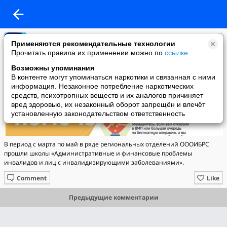
Информация
Применяются рекомендательные технологии
added a photo
Прочитать правила их применении можно по
ссылке
.
24 May в 13:41
Возможны упоминания
В контенте могут упоминаться наркотики и связанная с ними
информация. Незаконное потребление наркотических
средств, психотропных веществ и их аналогов причиняет
вред здоровью, их незаконный оборот запрещён и влечёт
установленную законодательством ответственность
В период с марта по май в ряде региональных отделений ОООИБРС
прошли школы «Административные и финансовые проблемы
инвалидов и лиц с инвалидизирующими заболеваниями».
Comment
Like
Предыдущие комментарии