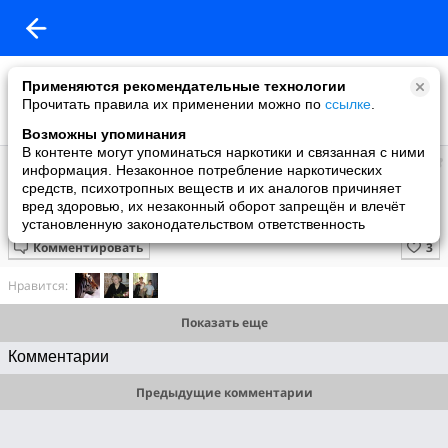
Применяются рекомендательные технологии
Прочитать правила их применении можно по
ссылке
.
Возможны упоминания
В контенте могут упоминаться наркотики и связанная с ними
СВЕТ ЖИЗНИ
информация. Незаконное потребление наркотических
добавила видео
средств, психотропных веществ и их аналогов причиняет
11.10.2023
вред здоровью, их незаконный оборот запрещён и влечёт
Доброе утречко
установленную законодательством ответственность
Комментировать
Нравится:
Показать еще
Комментарии
Предыдущие комментарии