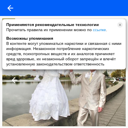
Екатерина Бернацкая
Применяются рекомендательные технологии
added a photo
Прочитать правила их применении можно по
ссылке
.
09 Nov в 16:05
Возможны упоминания
В контенте могут упоминаться наркотики и связанная с ними
информация. Незаконное потребление наркотических
средств, психотропных веществ и их аналогов причиняет
вред здоровью, их незаконный оборот запрещён и влечёт
установленную законодательством ответственность