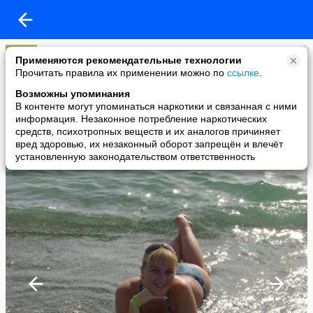
Екатерина Бернацкая
Применяются рекомендательные технологии
added a photo
Прочитать правила их применении можно по
ссылке
.
13 Nov в 21:41
Возможны упоминания
В контенте могут упоминаться наркотики и связанная с ними
информация. Незаконное потребление наркотических
средств, психотропных веществ и их аналогов причиняет
вред здоровью, их незаконный оборот запрещён и влечёт
установленную законодательством ответственность