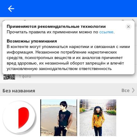
Все
Фотоальбомы
Применяются рекомендательные технологии
Прочитать правила их применении можно по
ссылке
.
Фото со мной
79 фото
Возможны упоминания
В контенте могут упоминаться наркотики и связанная с ними
Фон на обложку
информация. Незаконное потребление наркотических
1 фото
средств, психотропных веществ и их аналогов причиняет
вред здоровью, их незаконный оборот запрещён и влечёт
установленную законодательством ответственность
Что нового
1 фото
Все
Без названия