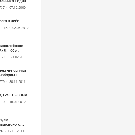
менника Родины.
737
• 07.12.2009
ога в небо
11.1K
• 02.03.2012
рисоглебское
АУЛ. Госы.
1.7K
• 21.02.2011
чем чиновники
нобороны
ичтожают
779
• 30.11.2011
ссийские ВВС?
АДРАТ БЕТОНА
119
• 18.05.2012
пуск
лашовского
АУЛ 1973
2K
• 17.01.2011