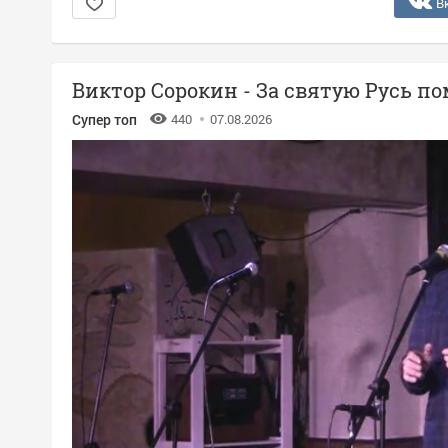
В
Виктор Сорокин - За святую Русь п
Супер топ
440
07.08.2026