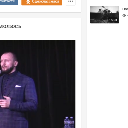
контакте
Одноклассники
По
15:53
омолюсь