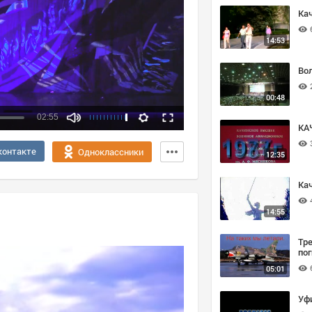
Кач
14:53
Вол
00:48
02:55
КА
Качество:
контакте
Одноклассники
12:35
360p
720p
Кач
14:55
Тре
по
05:01
Уф