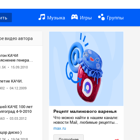
ить
Музыка
Игры
Группы
ое видео автора
згон КАЧИ
ьяснение генерала
ССОСАЛИСЬ без
1.5K
• 15.09.2010
ечаний...
летие КАЧИ.
902
• 04.12.2009
шей КАЧЕ 100 лет
олгоград 4-9-2010
Рецепт малинового варенья
Что можно найти в нашем канале: 
663
• 03.03.2012
новости Mail, любимые рецепты...
max.ru
цор диско )
2.2K
• 19.04.2018
Подробнее