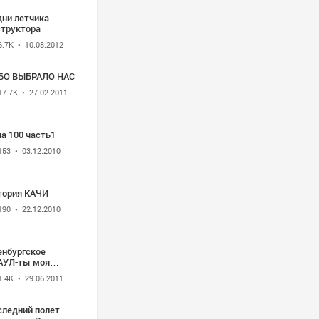
дни летчика
структора
6.7K
• 10.08.2012
БО ВЫБРАЛО НАС
17.7K
• 27.02.2011
а 100 часть1
153
• 03.12.2010
тория КАЧИ
190
• 22.12.2010
енбургское
АУЛ-ты моя
ётная полоса!
1.4K
• 29.06.2011
следний полет