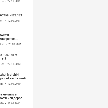
154
• 27.11.2011
РОТКИЙ ВЗЛЁТ
947
• 17.09.2011
ВАКУЛ.
мавирское
сшее военное
3.5K
• 29.03.2011
иационное
аснознаменное
илище летчиков
а 1967-68 гг
ть 3
199
• 22.11.2013
zhet lyotchiki
gograd kacha wm9
438
• 19.09.2010
ступление в
ВАУЛ или дорога в
бо
870
• 25.04.2012