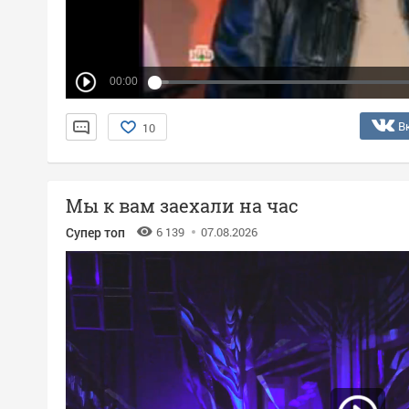
00:00
В
10
Мы к вам заехали на час
Супер топ
6 139
07.08.2026