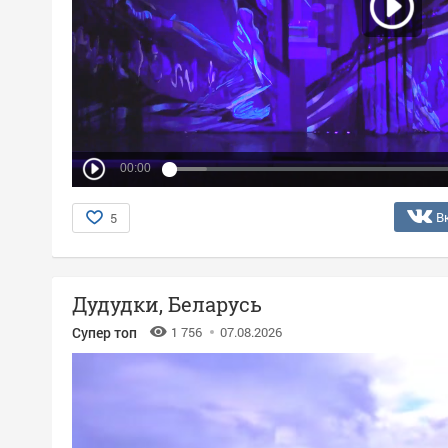
00:00
В
5
Дудудки, Беларусь
Супер топ
1 756
07.08.2026