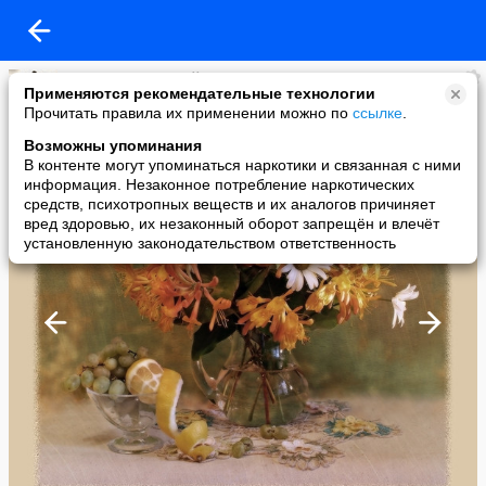
Просто счастливый
Применяются рекомендательные технологии
added a photo
Прочитать правила их применении можно по
ссылке
.
23 Mar в 08:37
Возможны упоминания
В контенте могут упоминаться наркотики и связанная с ними
информация. Незаконное потребление наркотических
средств, психотропных веществ и их аналогов причиняет
вред здоровью, их незаконный оборот запрещён и влечёт
установленную законодательством ответственность